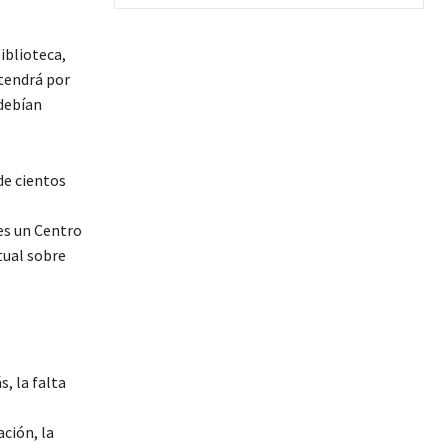
iblioteca,
 tendrá por
 debían
de cientos
es un Centro
tual sobre
, la falta
ción, la