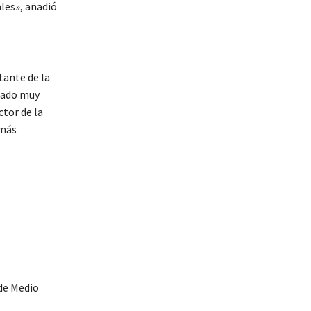
les», añadió
tante de la
edado muy
tor de la
 más
 de Medio