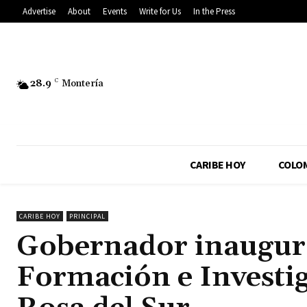
Advertise
About
Events
Write for Us
In the Press
28.9
C
Montería
CARIBE HOY
COLO
CARIBE HOY
PRINCIPAL
Gobernador inaugura
Formación e Investi