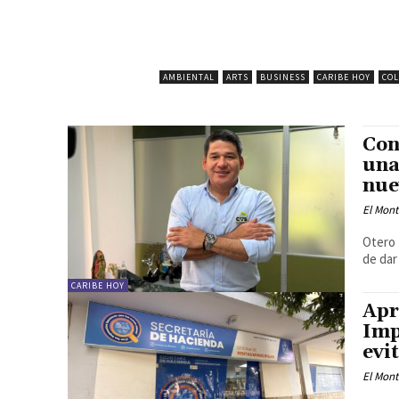
AMBIENTAL
ARTS
BUSINESS
CARIBE HOY
CO
Con
una
nue
El Mon
Otero 
de dar
CARIBE HOY
Apr
Imp
evi
El Mon