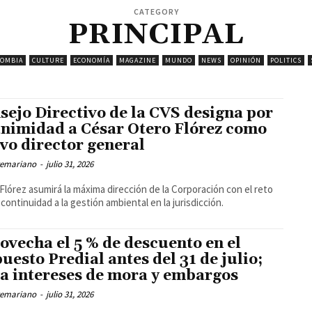
CATEGORY
PRINCIPAL
LOMBIA
CULTURE
ECONOMÍA
MAGAZINE
MUNDO
NEWS
OPINIÓN
POLITICS
sejo Directivo de la CVS designa por
nimidad a César Otero Flórez como
vo director general
temariano
-
julio 31, 2026
Flórez asumirá la máxima dirección de la Corporación con el reto
 continuidad a la gestión ambiental en la jurisdicción.
ovecha el 5 % de descuento en el
uesto Predial antes del 31 de julio;
ta intereses de mora y embargos
temariano
-
julio 31, 2026