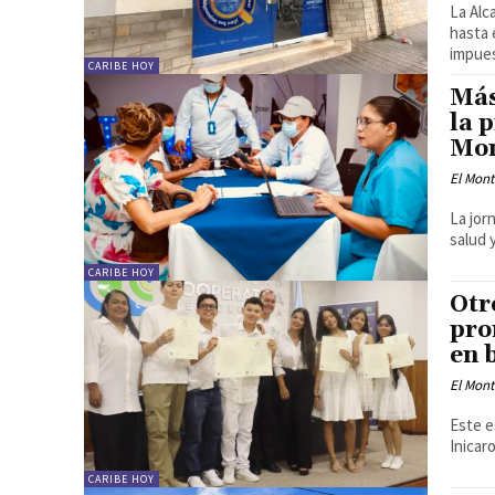
La Alc
hasta 
impues
CARIBE HOY
Más
la 
Mon
El Mon
La jor
salud 
CARIBE HOY
Otr
pro
en 
El Mon
Este e
Inicar
CARIBE HOY