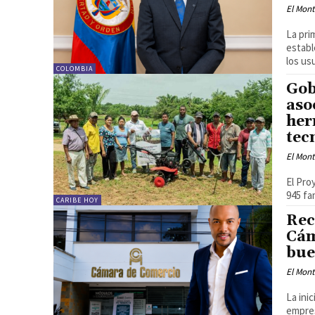
El Mon
La pri
establ
los us
COLOMBIA
Gob
aso
her
tec
El Mon
El Pro
945 fa
CARIBE HOY
Rec
Cám
bue
El Mon
La ini
empres