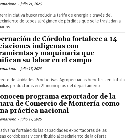
temariano
-
julio 21, 2026
mera iniciativa busca reducir la tarifa de energía a través del
ecimiento de topes al régimen de pérdidas que se le trasladan a
uarios.
ernación de Córdoba fortalece a 14
ciaciones indígenas con
ramientas y maquinaria que
nifican su labor en el campo
temariano
-
julio 17, 2026
yecto de Unidades Productivas Agropecuarias beneficia en total a
milias productoras en 21 municipios del departamento.
onocen programa exportador de la
ara de Comercio de Montería como
na práctica nacional
temariano
-
julio 17, 2026
ciativa ha fortalecido las capacidades exportadoras de las
as cordobesas y contribuido al crecimiento de la oferta