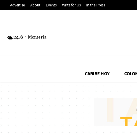
Advertise
About
Events
Write for Us
In the Press
24.8
C
Montería
CARIBE HOY
COLO