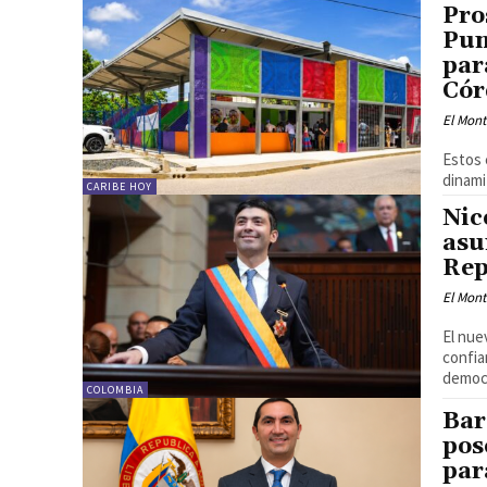
Pro
Pun
par
Cór
El Mon
Estos 
dinami
CARIBE HOY
Nic
asu
Rep
El Mon
El nue
confia
democr
COLOMBIA
Bar
pos
par