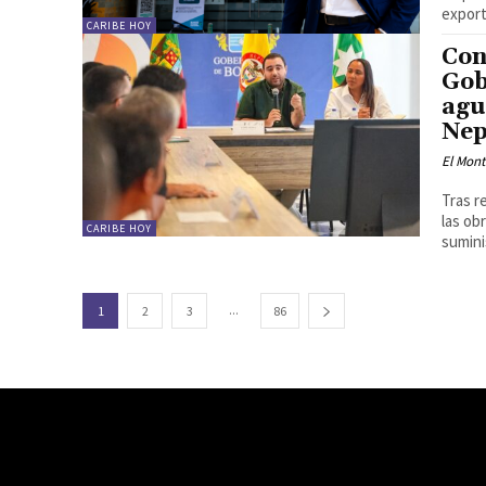
export
CARIBE HOY
Con
Gob
agu
Ne
El Mon
Tras r
las ob
CARIBE HOY
sumini
...
1
2
3
86