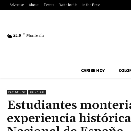
Advertise
About
Events
Write for Us
In the Press
22.8
C
Montería
CARIBE HOY
COLO
CARIBE HOY
PRINCIPAL
Estudiantes monteri
experiencia histórica