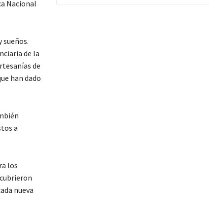
ca Nacional
y sueños.
ciaria de la
rtesanías de
 que han dado
ambién
stos a
ra los
scubrieron
 cada nueva