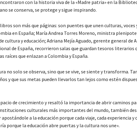
contraron con la historia viva de la «Madre patria» en la Bibliote
no se conserva, se protege y sigue inspirando.
libros son más que páginas: son puentes que unen culturas, voces 
bia en España; María Andrea Torres Moreno, ministra plenipoten
 cultura y educación; Adriana Mejía Aguado, gerente general de A
ional de España, recorrieron salas que guardan tesoros literarios
s raíces que enlazan a Colombia y España.
ra no solo se observa, sino que se vive, se siente y transforma. T
os y que sus metas pueden llevarlos tan lejos como estén dispue
pacio de crecimiento y resaltó la importancia de abrir caminos pa
 instituciones culturales más importantes del mundo, también de
r apostándole a la educación porque cada viaje, cada experiencia y
ría porque la educación abre puertas y la cultura nos une».