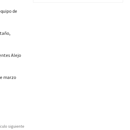
equipo de
staño,
entes Alejo
 de marzo
ículo siguiente