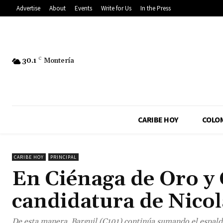
Advertise
About
Events
Write for Us
In the Press
30.1
C
Montería
CARIBE HOY
COLO
CARIBE HOY
PRINCIPAL
En Ciénaga de Oro y 
candidatura de Nicol
De esta manera, Barguil (C101) continúa sumando el espalda