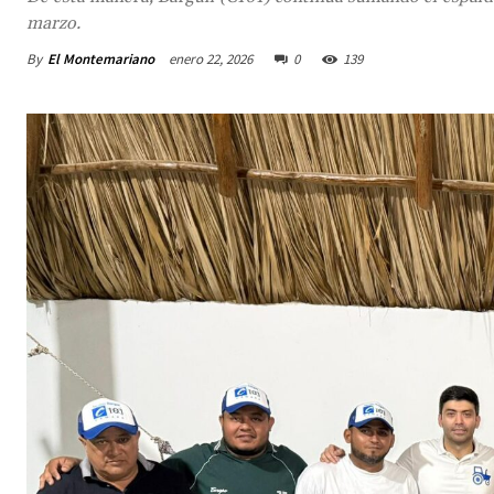
marzo.
By
El Montemariano
enero 22, 2026
0
139