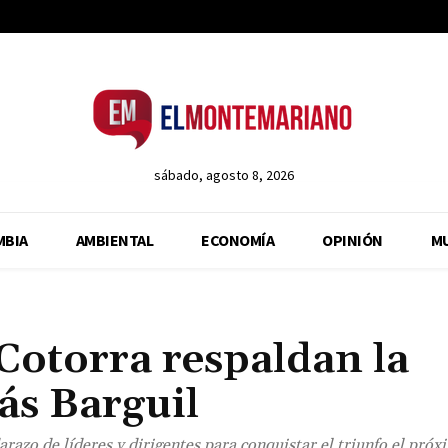
sábado, agosto 8, 2026
MBIA
AMBIENTAL
ECONOMÍA
OPINIÓN
M
Cotorra respaldan la
ás Barguil
razo de líderes y dirigentes para conquistar el triunfo el próx