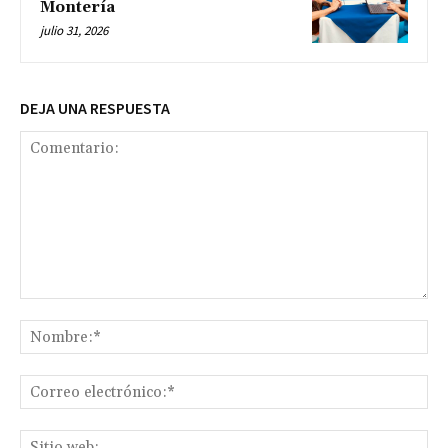
Montería
julio 31, 2026
DEJA UNA RESPUESTA
Comentario:
No
Co
ele
Sit