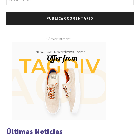
we
- Advertisement -
Últimas Noticias