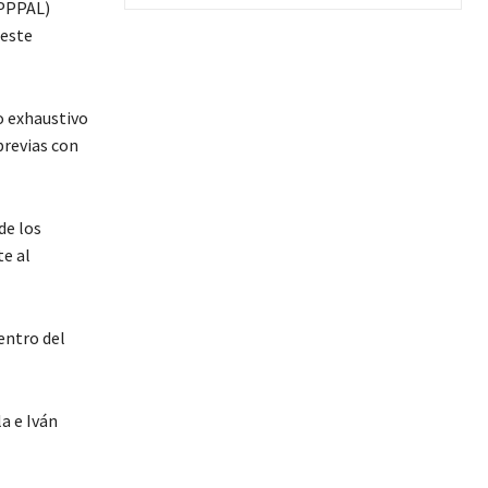
OPPPAL)
 este
o exhaustivo
previas con
de los
te al
entro del
a e Iván