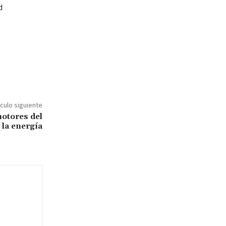
d
ículo siguiente
motores del
 la energía