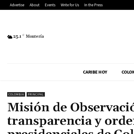
Advertise
About
Events
Write for Us
In the Press
25.1
C
Montería
CARIBE HOY
COLO
COLOMBIA
PRINCIPAL
Misión de Observació
transparencia y orde