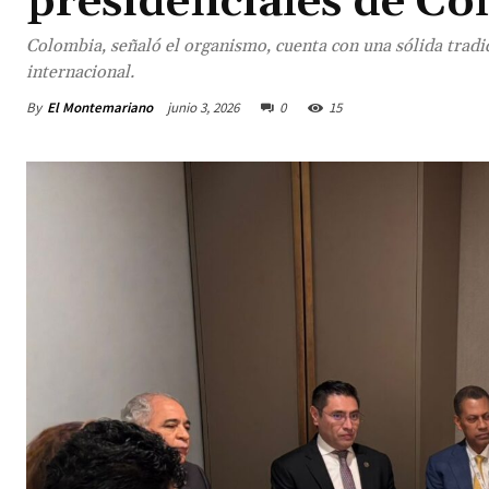
presidenciales de C
Colombia, señaló el organismo, cuenta con una sólida trad
internacional.
By
El Montemariano
junio 3, 2026
0
15