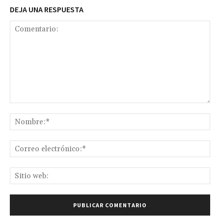
DEJA UNA RESPUESTA
Comentario:
No
Co
ele
Sit
we