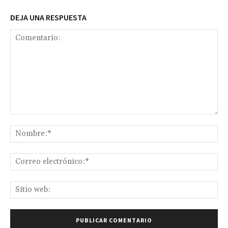
DEJA UNA RESPUESTA
Comentario:
No
Co
ele
Sit
we