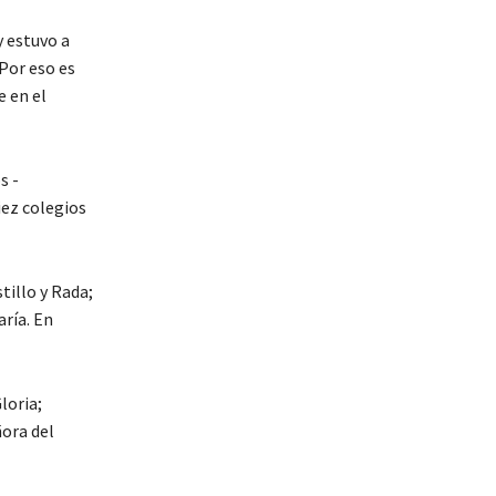
y estuvo a
Por eso es
e en el
s -
iez colegios
tillo y Rada;
ría. En
loria;
ñora del