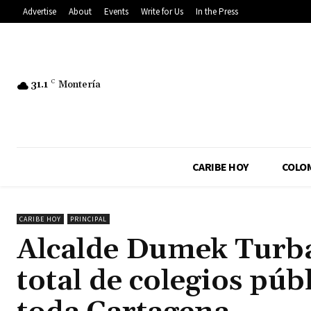
Advertise
About
Events
Write for Us
In the Press
31.1
C
Montería
CARIBE HOY
COLO
CARIBE HOY
PRINCIPAL
Alcalde Dumek Turbay
total de colegios púb