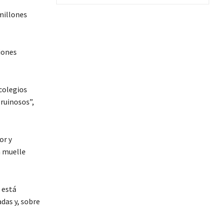
 millones
iones
 colegios
 ruinosos”,
or y
n muelle
 está
das y, sobre