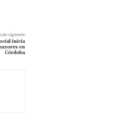
ículo siguiente
cial inicia
mayores en
Córdoba