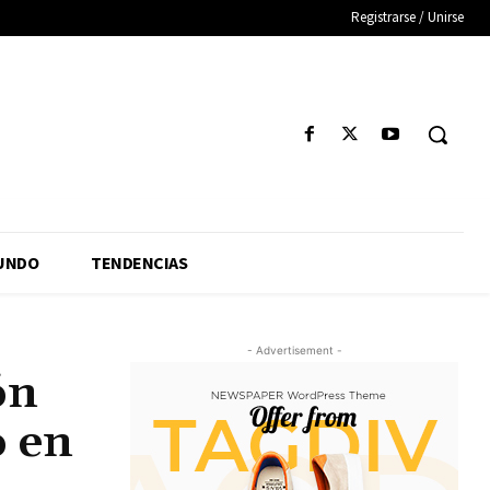
Registrarse / Unirse
UNDO
TENDENCIAS
- Advertisement -
ón
o en