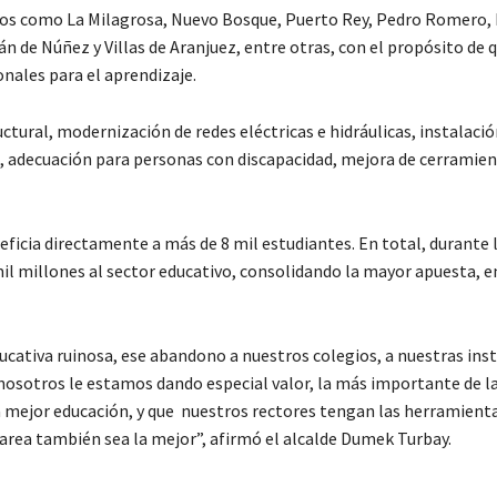
ios como La Milagrosa, Nuevo Bosque, Puerto Rey, Pedro Romero, F
n de Núñez y Villas de Aranjuez, entre otras, con el propósito de 
onales para el aprendizaje.
tural, modernización de redes eléctricas e hidráulicas, instalació
s, adecuación para personas con discapacidad, mejora de cerramie
neficia directamente a más de 8 mil estudiantes. En total, durante
l millones al sector educativo, consolidando la mayor apuesta, en
ativa ruinosa, ese abandono a nuestros colegios, a nuestras inst
 nosotros le estamos dando especial valor, la más importante de l
a mejor educación, y que nuestros rectores tengan las herramient
tarea también sea la mejor”, afirmó el alcalde Dumek Turbay.