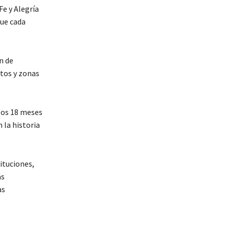
e y Alegría
que cada
n de
ntos y zonas
 los 18 meses
 la historia
ituciones,
as
as