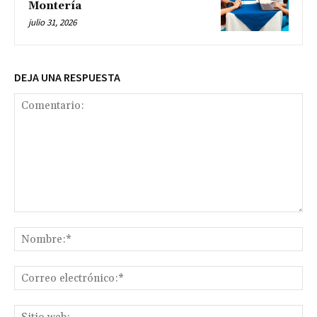
Montería
julio 31, 2026
DEJA UNA RESPUESTA
Comentario:
No
Co
ele
Sit