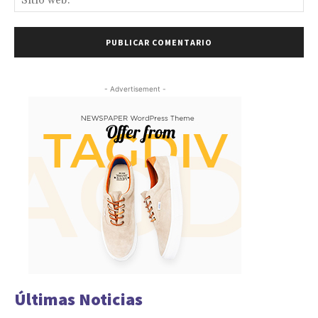
we
- Advertisement -
Últimas Noticias