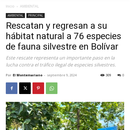
Inicio
AMBIENTAL
AMBIENTAL
PRINCIPAL
Rescatan y regresan a su
hábitat natural a 76 especies
de fauna silvestre en Bolívar
Este rescate representa un importante paso en la
lucha contra el tráfico ilegal de especies silvestres.
Por
El Montemariano
-
septiembre 9, 2024
309
0