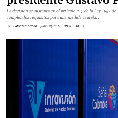
presidente Gustavo 
La decisión se sustenta en el artículo 217 de la Ley 1952 d
cumplen los requisitos para una medida cautelar.
By
El Montemariano
junio 10, 2026
0
11