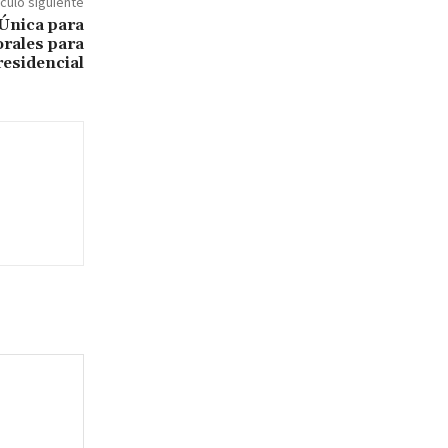
ículo siguiente
 Única para
orales para
residencial