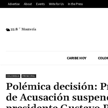
Advertise
About
Events
Write for Us
In the Press
22.8
C
Montería
CARIBE HOY
COLO
COLOMBIA
PRINCIPAL
Polémica decisión: P
de Acusación suspend