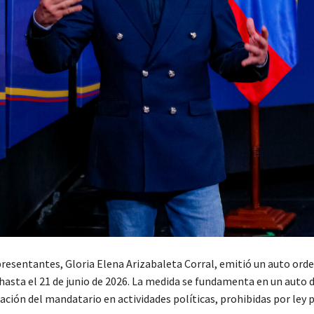
resentantes, Gloria Elena Arizabaleta Corral, emitió un auto ord
hasta el 21 de junio de 2026. La medida se fundamenta en un auto 
pación del mandatario en actividades políticas, prohibidas por ley 