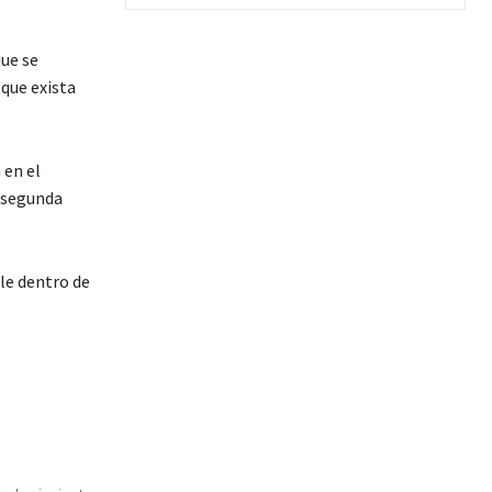
que se
 que exista
 en el
a segunda
ble dentro de