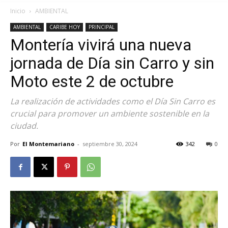
Inicio
AMBIENTAL
AMBIENTAL
CARIBE HOY
PRINCIPAL
Montería vivirá una nueva
jornada de Día sin Carro y sin
Moto este 2 de octubre
La realización de actividades como el Día Sin Carro es
crucial para promover un ambiente sostenible en la
ciudad.
Por
El Montemariano
-
septiembre 30, 2024
342
0