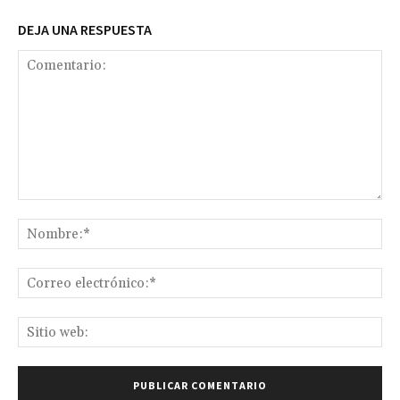
DEJA UNA RESPUESTA
Comentario:
No
Co
ele
Sit
we