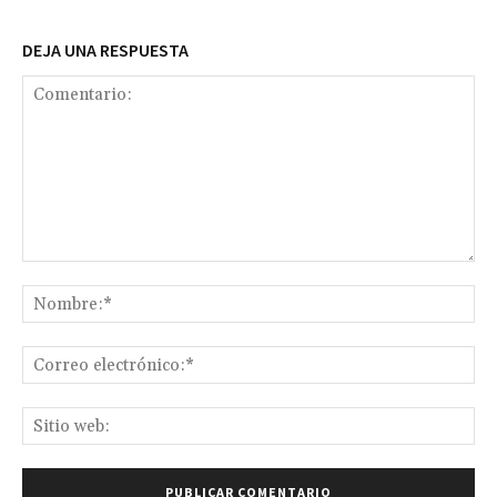
DEJA UNA RESPUESTA
Comentario:
No
Co
ele
Sit
we