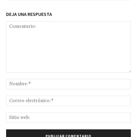
DEJA UNA RESPUESTA
Comentario:
No
Co
ele
Sit
we