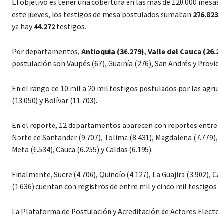
El objetivo es tener una cobertura en las más de 120.000 mesas
este jueves, los testigos de mesa postulados sumaban
276.823
ya hay
44.272
testigos.
Por departamentos,
Antioquia (36.279), Valle del Cauca (26
postulación son Vaupés (67), Guainía (276), San Andrés y Provid
En el rango de 10 mil a 20 mil testigos postulados por las agr
(13.050) y Bolívar (11.703).
En el reporte, 12 departamentos aparecen con reportes entre c
Norte de Santander (9.707), Tolima (8.431), Magdalena (7.779), N
Meta (6.534), Cauca (6.255) y Caldas (6.195).
Finalmente, Sucre (4.706), Quindío (4.127), La Guajira (3.902),
(1.636) cuentan con registros de entre mil y cinco mil testigos
La Plataforma de Postulación y Acreditación de Actores Elector