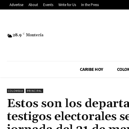
Advertise
About
Events
Write for Us
In the Press
28.9
C
Montería
CARIBE HOY
COLO
COLOMBIA
PRINCIPAL
Estos son los depar
testigos electorales 