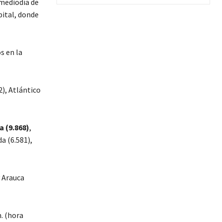
 mediodía de
pital, donde
s en la
2), Atlántico
 (9.868)
,
a (6.581),
y Arauca
. (hora