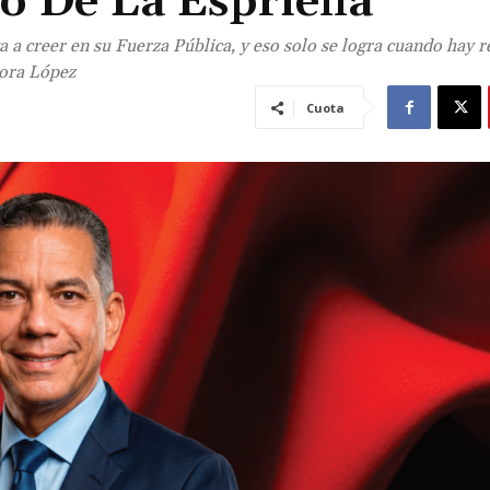
o De La Espriella
 a creer en su Fuerza Pública, y eso solo se logra cuando hay r
Mora López
Cuota