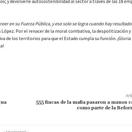
os; y devolverle autosostenibilidad al sector a través de las 18 em
reer en su Fuerza Pública, y eso solo se logra cuando hay resultado
 López. Por el renacer de la moral combativa, la despolitización y 
va de los territorios para que el Estado cumpla su función. ¡Gloria
a!
Art
gua
555 fincas de la mafia pasaron a manos
como parte de la Refor
- Advertisement -