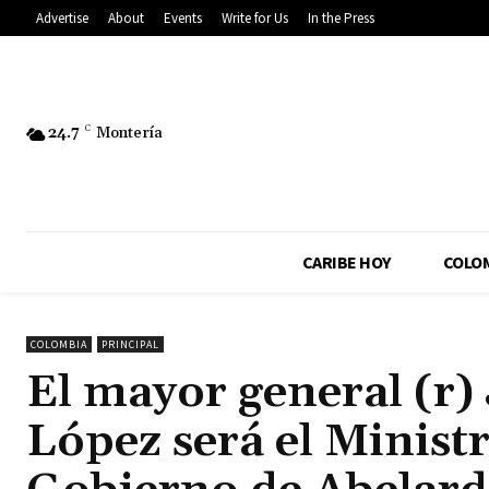
Advertise
About
Events
Write for Us
In the Press
24.7
C
Montería
CARIBE HOY
COLO
COLOMBIA
PRINCIPAL
El mayor general (r
López será el Minist