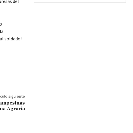
presas del
s
la
 al soldado!
ículo siguiente
 campesinas
ma Agraria