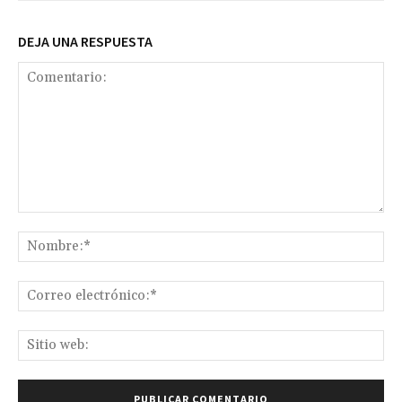
DEJA UNA RESPUESTA
Comentario:
No
Co
ele
Sit
we