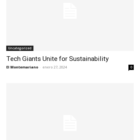
Uncategorized
Tech Giants Unite for Sustainability
El Montemariano
-
enero 27, 2024
0