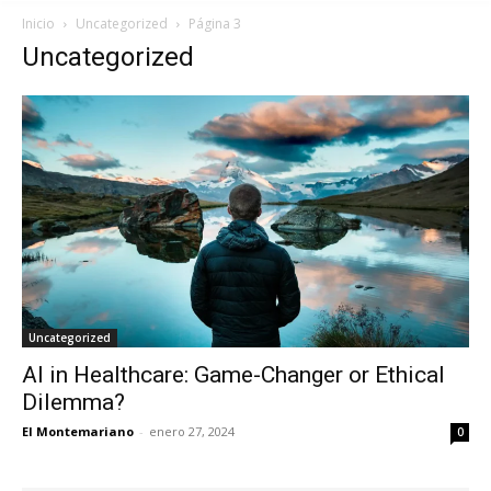
Inicio
Uncategorized
Página 3
Uncategorized
Uncategorized
AI in Healthcare: Game-Changer or Ethical
Dilemma?
El Montemariano
-
enero 27, 2024
0