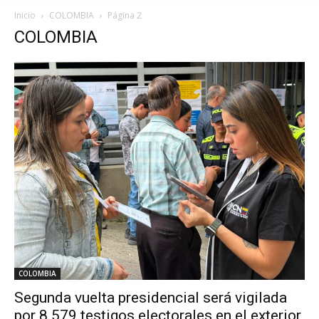
Inicio
COLOMBIA
Página 2
COLOMBIA
COLOMBIA
Segunda vuelta presidencial será vigilada
por 8.579 testigos electorales en el exterior