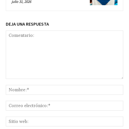
julio 31, 2026
DEJA UNA RESPUESTA
Comentario:
No
Co
ele
Sit
we