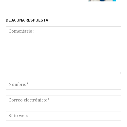
DEJA UNA RESPUESTA
Comentario:
No
Co
ele
Sit
we