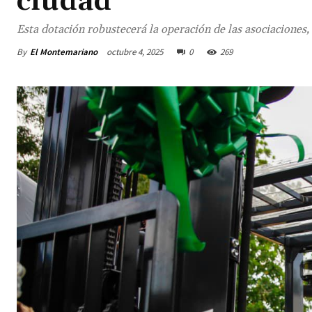
ciudad
Esta dotación robustecerá la operación de las asociaciones, 
By
El Montemariano
octubre 4, 2025
0
269