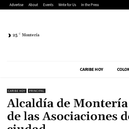
Advertise
About
Events
Write for Us
In the Press
25
C
Montería
CARIBE HOY
COLO
CARIBE HOY
PRINCIPAL
Alcaldía de Montería 
de las Asociaciones d