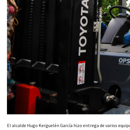
El alcalde Hugo Kerguelén García hizo entrega de varios equipos