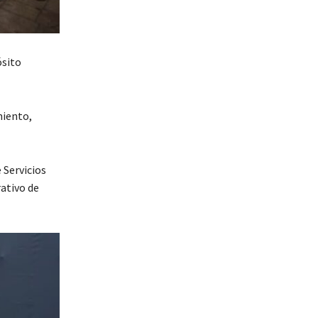
ósito
miento,
 Servicios
rativo de