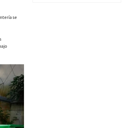
ntería se
s
bajo