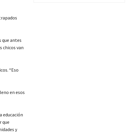
atrapados
s que antes
s chicos van
icos. “Eso
lleno en esos
la educación
r que
nidades y