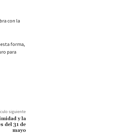
bra con la
e esta forma,
uro para
ículo siguiente
imidad y la
s del 31 de
mayo