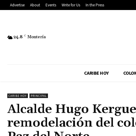
Advertise
About
Events
Write for Us
In the Press
24.8
C
Montería
CARIBE HOY
COLO
CARIBE HOY
PRINCIPAL
Alcalde Hugo Kerguel
remodelación del col