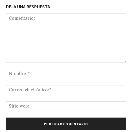
DEJA UNA RESPUESTA
Comentario:
No
Co
ele
Sit
we