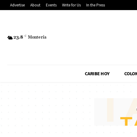
Advertise
About
Events
Write for Us
In the Press
23.8
C
Montería
CARIBE HOY
COLO