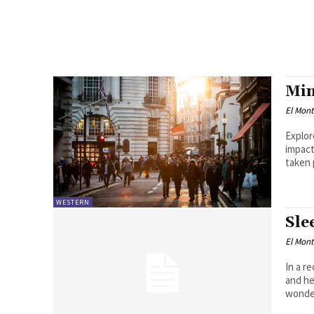
Min
El Mon
Explor
impact of 
taken 
WESTERN
Sle
El Mon
In a r
and he
wonder