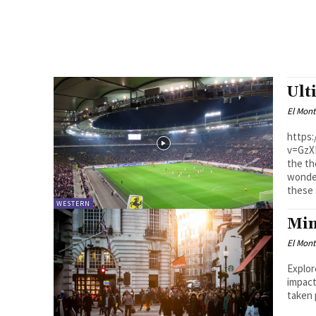
Ult
El Mon
https
v=GzX
the th
wonder
these 
WESTERN
Min
El Mon
Explor
impact of 
taken 