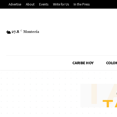
Advertise
About
Events
Write for Us
In the Press
27.8
C
Montería
CARIBE HOY
COLO