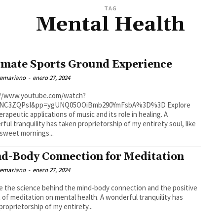
TAG
Mental Health
imate Sports Ground Experience
temariano
-
enero 27, 2024
://www.youtube.com/watch?
NC3ZQPsI&pp=ygUNQ05OOiBmb290YmFsbA%3D%3D Explore
erapeutic applications of music and its role in healing. A
ful tranquility has taken proprietorship of my entirety soul, like
sweet mornings...
d-Body Connection for Meditation
temariano
-
enero 27, 2024
e the science behind the mind-body connection and the positive
meditation on mental health. A wonderful tranquility has
proprietorship of my entirety...