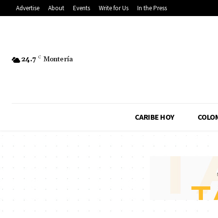
Advertise
About
Events
Write for Us
In the Press
24.7
C
Montería
CARIBE HOY
COLO