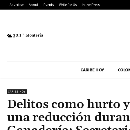
Advertise
About
Events
Write for Us
In the Press
30.1
C
Montería
CARIBE HOY
COLO
CARIBE HOY
Delitos como hurto 
una reducción durant