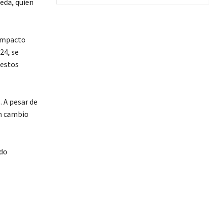
neda, quien
 impacto
24, se
 estos
. A pesar de
un cambio
ndo