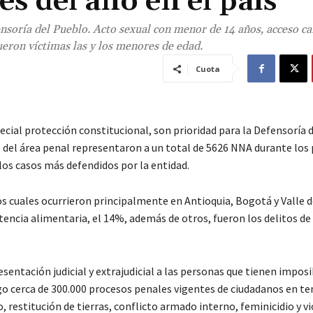
s del año en el país
nsoría del Pueblo. Acto sexual con menor de 14 años, acceso ca
fueron víctimas las y los menores de edad.
Cuota
pecial protección constitucional, son prioridad para la Defensoría 
os del área penal representaron a un total de 5626 NNA durante los
os casos más defendidos por la entidad.
os cuales ocurrieron principalmente en Antioquia, Bogotá y Valle d
stencia alimentaria, el 14%, además de otros, fueron los delitos de
esentación judicial y extrajudicial a las personas que tienen imposi
argo cerca de 300.000 procesos penales vigentes de ciudadanos en t
, restitución de tierras, conflicto armado interno, feminicidio y v