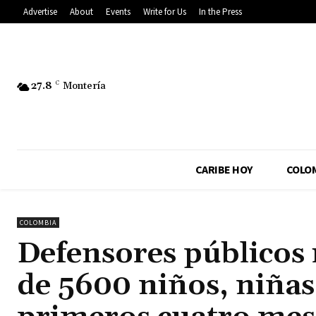
Advertise
About
Events
Write for Us
In the Press
27.8
C
Montería
CARIBE HOY
COLO
COLOMBIA
Defensores públicos 
de 5600 niños, niñas 