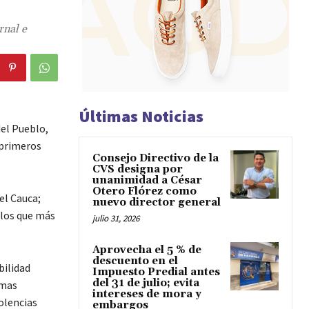
rnal e
Últimas Noticias
del Pueblo,
 primeros
Consejo Directivo de la
CVS designa por
unanimidad a César
Otero Flórez como
el Cauca;
nuevo director general
 los que más
julio 31, 2026
Aprovecha el 5 % de
descuento en el
bilidad
Impuesto Predial antes
del 31 de julio; evita
emas
intereses de mora y
iolencias
embargos