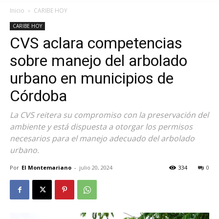
Inicio
CARIBE HOY
CARIBE HOY
CVS aclara competencias
sobre manejo del arbolado
urbano en municipios de
Córdoba
La CVS reitera su compromiso con la preservación del
ambiente y está dispuesta a otorgar los permisos
necesarios para el manejo adecuado del arbolado
urbano.
Por
El Montemariano
-
julio 20, 2024
334
0