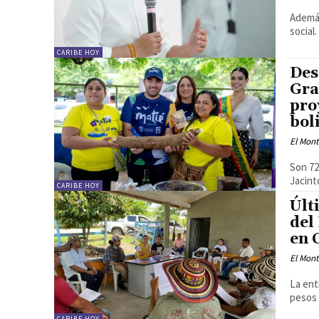
Además
social.
CARIBE HOY
Des
Gra
pro
bol
El Mon
Son 72
Jacint
CARIBE HOY
Últ
del
en 
El Mon
La entida
pesos 
CARIBE HOY