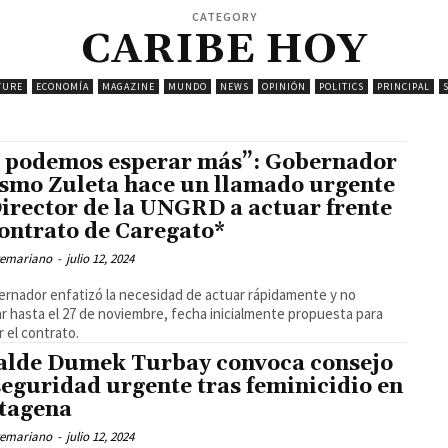
CATEGORY
CARIBE HOY
TURE
ECONOMÍA
MAGAZINE
MUNDO
NEWS
OPINIÓN
POLITICS
PRINCIPAL
 podemos esperar más”: Gobernador
smo Zuleta hace un llamado urgente
Director de la UNGRD a actuar frente
contrato de Caregato*
temariano
-
julio 12, 2024
ernador enfatizó la necesidad de actuar rápidamente y no
r hasta el 27 de noviembre, fecha inicialmente propuesta para
r el contrato.
alde Dumek Turbay convoca consejo
seguridad urgente tras feminicidio en
tagena
temariano
-
julio 12, 2024