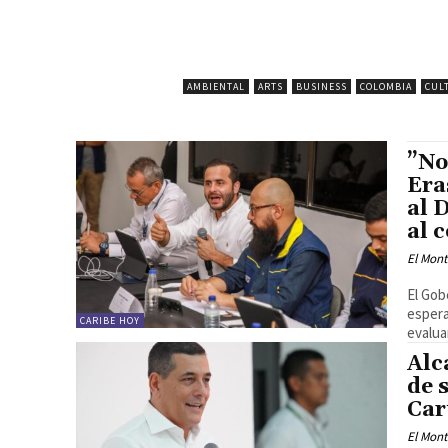
AMBIENTAL
ARTS
BUSINESS
COLOMBIA
CUL
”No
Era
al 
al 
El Mon
El Gob
espera
CARIBE HOY
evalua
Alc
de 
Car
El Mon