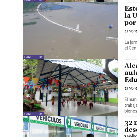
Est
la 
por
El Mon
La jor
el Cen
CARIBE HOY
Alc
aul
Edu
El Mon
El man
trabaj
bienes
CARIBE HOY
32 
des