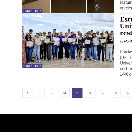
Matamo
crecie
CARIBE HOY
Est
Uni
res
El Mon
Gracia
(URT) 
Univer
CARIBE HOY
certif
1448 d
...
...
1
74
75
76
80