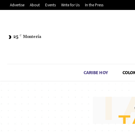
Advertise
About
Events
Write for Us
In the Press
25
C
Montería
CARIBE HOY
COLO