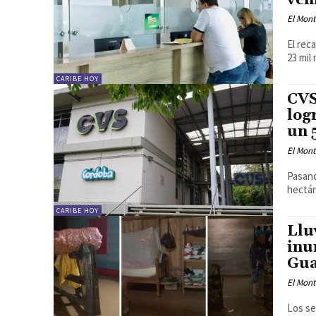
veh
El Mon
El rec
23 mil
CARIBE HOY
CVS
log
un 
El Mon
Pasand
hectár
CARIBE HOY
Llu
inu
Gua
El Mon
Los se